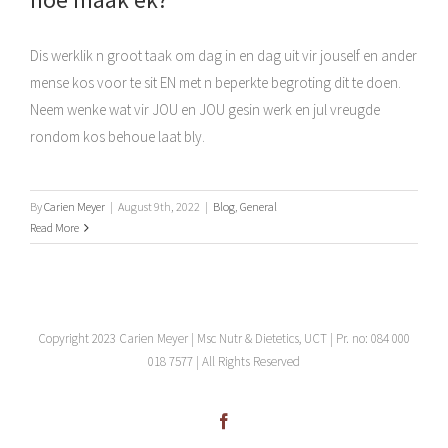
Dis werklik n groot taak om dag in en dag uit vir jouself en ander
mense kos voor te sit EN met n beperkte begroting dit te doen.
Neem wenke wat vir JOU en JOU gesin werk en jul vreugde
rondom kos behoue laat bly.
By
Carien Meyer
|
August 9th, 2022
|
Blog
,
General
Read More
Copyright 2023 Carien Meyer | Msc Nutr & Dietetics, UCT | Pr. no: 084 000
018 7577 | All Rights Reserved
Facebook