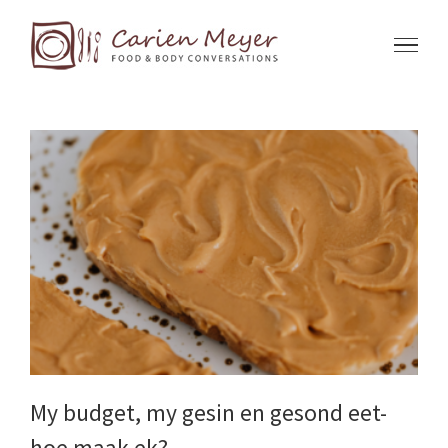
Skip
to
content
My budget, my gesin en gesond eet-
hoe maak ek?